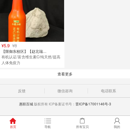
¥5.9
¥8
【限御东校区】【赵北瑞...
有机认证/富含维生素C/纯天然/提高
人体免疫力
查看更多
反馈
微信咨询
电话联系
惠联百城
版权所有 ICP备案证书号：
晋ICP备17001146号-3
首页
导航
所有宝贝
我的