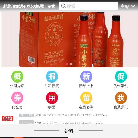
主站
赵北瑞鑫源有机沙棘果汁专卖
店
公司介绍
公司新闻
新品上市
促销活动
[周]
未开始
御东校区专享❗沙棘汁限时福利，解锁酸甜新体验
代金券
拼团
在线咨询
联系我们
[周]
未开始
御东校区专享❗沙棘汁限时福利，解锁酸甜新体验
:
[周]
未开始
御东校区专享❗沙棘汁限时福利，解锁酸甜新体验
饮料